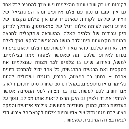
לקוחות יש בקשות שונות מהצלמים ויש צורך להסביר לכל אחד
גם איך עובדים נכון עם צלם אירועים ומהו הפוטנציאל של
האירוע שלהם. לקוחות שאינם יודעים איך צילום מקצועי של
אירוע נראה לעומת צילום רגיל של סמארטפון, מומלץ לבדוק
תיק עבודות של צלמים כאלה. ההשראה שמקבלים למראה
תמונות מקצועיות תיתן לכם מושג מה אפשר לבקש ואיך לצלם
את האירוע שלכם. כדאי מאוד לעשות עם הצלם תיאום ציפיות
בנוגע לאירוע שלכם ומה שאפשר לצפות ממנו בצילומים.
למשל, באירוע שיש בו
צלמים לבר מצווה
שמצלמים את
הטקסים ואת הרגעים המרגשים, כל אחד יכול להתרכז בזווית
אחרת – בחתן בר המצווה, בהוריו, בנגנים שיכולים להיות
כליזמרים או מתופפים, בקהל הנרגש שזורק סוכריות וכן הלאה.
אם חשוב לכם לעשות בוק בר מצווה לפני המסיבה אפשר
להזמין את זה ולציין גם היכן תרצו לראות אותו מצולם, נוסך על
העדפות בנכם, כמובן. סטודיות פוטושוט צילומי אירועים והפקה
מציע לכם מגוון גדול של אפשרויות צילום לקראת כל אירוע כדי
לצאת בצורה המיטבית שאפשר.