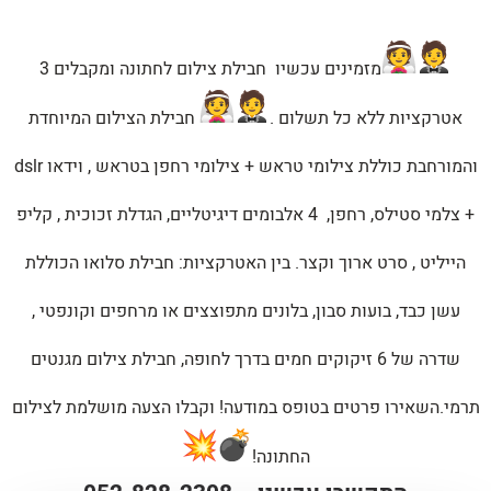
מזמינים עכשיו חבילת צילום לחתונה ומקבלים 3
אטרקציות ללא כל תשלום .
חבילת הצילום המיוחדת
והמורחבת כוללת צילומי טראש + צילומי רחפן בטראש , וידאו dslr
+ צלמי סטילס, רחפן, 4 אלבומים דיגיטליים, הגדלת זכוכית , קליפ
הייליט , סרט ארוך וקצר. בין האטרקציות: חבילת סלואו הכוללת
עשן כבד, בועות סבון, בלונים מתפוצצים או מרחפים וקונפטי ,
שדרה של 6 זיקוקים חמים בדרך לחופה, חבילת צילום מגנטים
תרמי.השאירו פרטים בטופס במודעה! וקבלו הצעה מושלמת לצילום
החתונה!