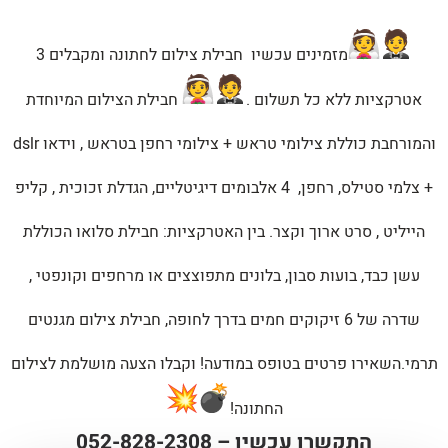
מזמינים עכשיו חבילת צילום לחתונה ומקבלים 3
אטרקציות ללא כל תשלום .
חבילת הצילום המיוחדת
והמורחבת כוללת צילומי טראש + צילומי רחפן בטראש , וידאו dslr
+ צלמי סטילס, רחפן, 4 אלבומים דיגיטליים, הגדלת זכוכית , קליפ
הייליט , סרט ארוך וקצר. בין האטרקציות: חבילת סלואו הכוללת
עשן כבד, בועות סבון, בלונים מתפוצצים או מרחפים וקונפטי ,
שדרה של 6 זיקוקים חמים בדרך לחופה, חבילת צילום מגנטים
תרמי.השאירו פרטים בטופס במודעה! וקבלו הצעה מושלמת לצילום
החתונה!
התקשרו עכשיו –
052-828-2308