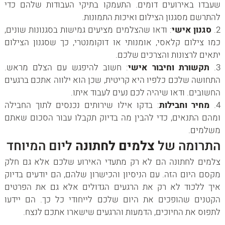
שעבדו באירועים דומים. התעמקו בתיקי העבודות שלהם כדי
להתרשם מסגנון הצילום ואיכות התמונות.
סגנון אישי
: ודאו שהצלמים מציעים גמישות בסגנונות שונים,
כמו צילום קלאסי, אומנותי או דוקומנטרי, כך שסגנון הצילום
יתאים לרצונות והצרכים שלכם.
תקשורת וחיבור אישי
: חשוב להיפגש עם הצלם מראש.
התחושה שלכם כלפיו היא קריטית, שכן הוא ילווה אתכם ברגעים
החשובים. ודאו שיהיה לכם נעים לעבוד איתו.
מחיר וחבילות
: בדקו אילו שירותים נכנסים לתוך החבילה
ומהם התנאים, כדי להבין מה בדיוק תקבלו עבור הסכום שאתם
משלמים.
התרומה של
צלמים לחתונה
ליום המיוחד
צלמים לחתונה הם לא רק מתעדי האירוע שלכם אלא גם חלק
מקסם היום הזה. עם הניסיון והכישרון שלהם, הם יודעים בדיוק
איך ללכוד לא רק את הרגעים הגדולים אלא גם את הפרטים
הקטנים שהופכים את היום שלכם לייחודי כל כך. הם יידעו
לתפוס את החיוכים, הדמעות והרגעים שישארו אתכם לנצח.