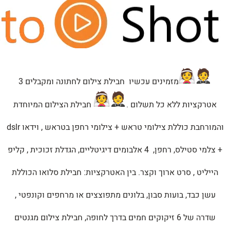
מזמינים עכשיו חבילת צילום לחתונה ומקבלים 3
אטרקציות ללא כל תשלום .
חבילת הצילום המיוחדת
והמורחבת כוללת צילומי טראש + צילומי רחפן בטראש , וידאו dslr
+ צלמי סטילס, רחפן, 4 אלבומים דיגיטליים, הגדלת זכוכית , קליפ
הייליט , סרט ארוך וקצר. בין האטרקציות: חבילת סלואו הכוללת
עשן כבד, בועות סבון, בלונים מתפוצצים או מרחפים וקונפטי ,
שדרה של 6 זיקוקים חמים בדרך לחופה, חבילת צילום מגנטים