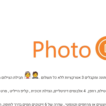
קציות ללא כל תשלום .
חבילת הצילום ה
צילומי רחפן בטראש , וידאו dslr + צלמי סטילס, רחפן, 4 אלבומים דיגיטליים, הגדלת זכו
הכוללת עשן כבד, בועות סבון, בלונים מתפוצצים או מרחפים וקו