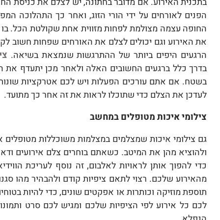
בתכנית האירוע. אם מדובר בחתונה, יש לצלם את כניסת הח
הפנים לאורחים על ידי הורי הזוג, ואחר כך התהלוכה המ
החופה עצמה מצולמת לפחות מזווית אחת שקולטת הכל. בו ב
את האירוע וגם יכולים לצלם את האורחים שפחות חשוב לקל
הרגעים היפים ביותר של ההתרגשות שנמצאת בשיאה.
צי
בדרך כלל ברגעים החשובים האלה ולאחר מכן יתעדף את ה
בשטח. אם אתם עורכים הפעלות ויש לכם אטרקציות שונות
לעדכן את הצלם כדי שתוכלו לראות את זה אחר כך מתועד.
צילומי איכות מטופלים במחשב
גם צילומי איכות שמצלמים במצלמות משוכללות מטופלים 
ולהוציא מהן את המיטב. כשאתם בוחרים צלם אירועים ודאו
כדי להפוך אותן לראויות לאלבום, זה נוסף לעריכת הוויד
מהאירוע שלכם. רצוי לתאם ציפיות קודם ולהבהיר מהו סגנו
תוספת מוזיקה וכותרות או אפקטים שונים, כדי להיות בטוחי
לכם כל אירוע לפי הציפיות שלכם ומגיש לכם סרט ותמונו
הנפלא.