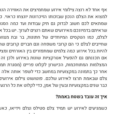
אף אחד לא רוצה צילומי אירוע שמחמיצים את האווירה הנה
למצוא את הצלם הנכון שבזכותו הזיכרונות יונצחו כראוי
שמתאים לכם חשוב לבדוק גם תיק עבודות ועד כמה הסגנ
שראיתם בדמיונכם מאירועים שאתם רוצים לערוך. יש בכל אי
לצלם, כמו הטקסים המיוחדים של חתונות, בר ובת מצווה
שחייבים לצלם כי הם קרובי משפחה וגם חברים קרובים שחש
להיות בכל אירוע כמה צלמים שמתפזרים בין האורחים ומצלמ
אם תכננתם גם להפעיל אטרקציות שונות באירוע ולכן זה חש
המצלמות המתוחכמות, הכישרון לקלוט פריים (מסגרת תמו
אחר כך בתמונה במקצועיות במחשב כדי לשפר אותה אלה ק
צלם שבאמת תרצו לאירוע שלכם. פוטושוט צילום אירועים
כבר שנים במקצועיות ובעין של אמן, כדי לקלוט את כל הרגע
איך זה עובד בשטח באמת?
כשמגיעים לאירוע יש תמיד צלם סטילס וצלם וידיאו, כאש