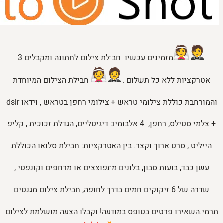
מודעות פרסום –
צלם לחתונה
מזמינים עכשיו חבילת צילום לחתונה ומקבלים 3
זיהוי נכון של זוויות המצולם
–
אטרקציות ללא כל תשלום .
חבילת הצילום המיוחדת
והמורחבת כוללת צילומי טראש + צילומי רחפן בטראש , וידאו dslr
מגזינים לכלות –
+ צלמי סטילס, רחפן, 4 אלבומים דיגיטליים, הגדלת זכוכית , קליפ
הייליט , סרט ארוך וקצר. בין האטרקציות: חבילת סלואו הכוללת
שילוב נכון בין המצולמים לנוף
–
עשן כבד, בועות סבון, בלונים מתפוצצים או מרחפים וקונפטי ,
מפיקי אירועים –
שדרה של 6 זיקוקים חמים בדרך לחופה, חבילת צילום מגנטים
תרמי.השאירו פרטים בטופס במודעה! וקבלו הצעה מושלמת לצילום